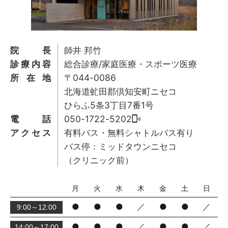
院長
師井 邦竹
診療内容
総合診療/家庭医療・スポーツ医療
所在地
〒044-0086
北海道虻田郡倶知安町ニセコ
ひらふ5条3丁目7番1号
電話
050-1722-5202
アクセス
有料バス・無料シャトルバス有り
バス停：ミッドタウンニセコ
（クリニック前）
月
火
水
木
金
土
日
●
●
●
／
●
●
／
9:00～12:00
●
●
●
／
●
●
／
14:00～17:00