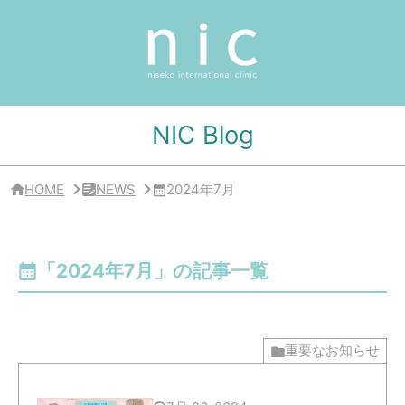
サ
イ
ド
バ
ー
・
ク
リ
NIC Blog
ニ
ッ
ク
概
HOME
NEWS
2024年7月
要
「2024年7月」の記事一覧
重要なお知らせ