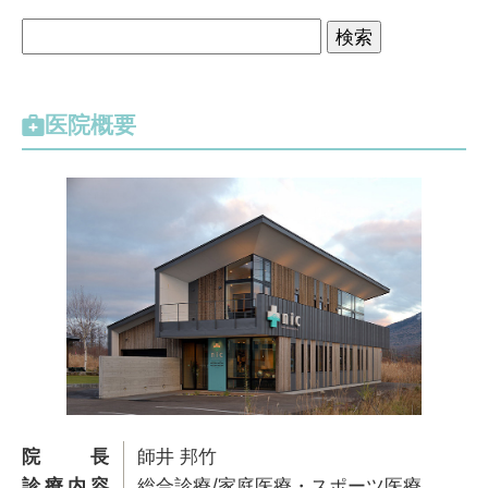
検
索
:
医院概要
院長
師井 邦竹
診療内容
総合診療/家庭医療・スポーツ医療