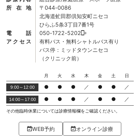
所在地
〒044-0086
北海道虻田郡倶知安町ニセコ
ひらふ5条3丁目7番1号
電話
050-1722-5202
アクセス
有料バス・無料シャトルバス有り
バス停：ミッドタウンニセコ
（クリニック前）
月
火
水
木
金
土
日
●
●
●
／
●
●
／
9:00～12:00
●
●
●
／
●
●
／
14:00～17:00
その他臨時休業については診療情報欄をご確認ください。
WEB予約
オンライン診療