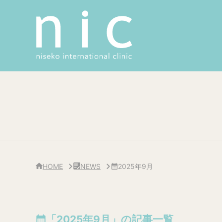
サ
イ
ド
バ
ー
・
ク
リ
ニ
ッ
ク
概
要
HOME
NEWS
2025年9月
「2025年9月」の記事一覧