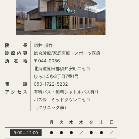
院長
師井 邦竹
診療内容
総合診療/家庭医療・スポーツ医療
所在地
〒044-0086
北海道虻田郡倶知安町ニセコ
ひらふ5条3丁目7番1号
電話
050-1722-5202
アクセス
有料バス・無料シャトルバス有り
バス停：ミッドタウンニセコ
（クリニック前）
月
火
水
木
金
土
日
●
●
●
／
●
●
／
9:00～12:00