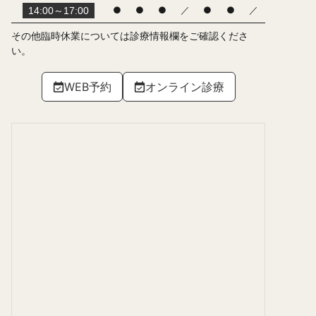
●
●
●
／
●
●
／
14:00～17:00
その他臨時休業については診療情報欄をご確認くださ
い。
WEB予約
オンライン診療