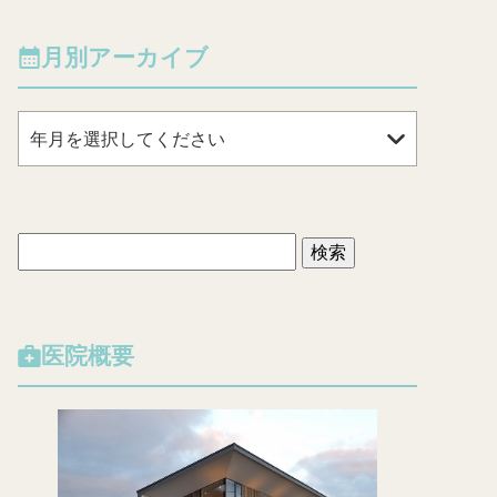
月別アーカイブ
年月を選択してください
検
索
:
医院概要