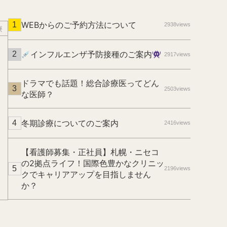
WEBからのご予約方法について
2938views
療
インフルエンザ予防接種のご案内
2917views
ドラマでも話題！総合診療医ってどん
2503views
な医師？
冬期診療についてのご案内
2416views
【看護師募集・正社員】札幌・ニセコ
の2拠点ライフ！国際色豊かなクリニッ
2196views
クでキャリアアップを目指しません
か？