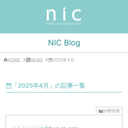
サ
イ
ド
バ
ー
・
ク
リ
NIC Blog
ニ
ッ
ク
概
HOME
NEWS
2025年4月
要
「2025年4月」の記事一覧
診療情報