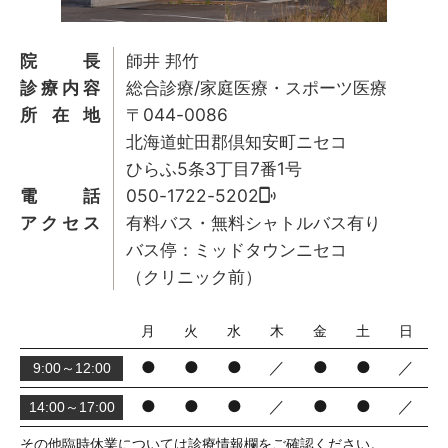
院長
師井 邦竹
診療内容
総合診療/家庭医療・スポーツ医療
所在地
〒044-0086
北海道虻田郡倶知安町ニセコ
ひらふ5条3丁目7番1号
電話
050-1722-5202
アクセス
有料バス・無料シャトルバス有り
バス停：ミッドタウンニセコ
（クリニック前）
月
火
水
木
金
土
日
●
●
●
／
●
●
／
9:00～12:00
●
●
●
／
●
●
／
14:00～17:00
その他臨時休業については診療情報欄をご確認ください。