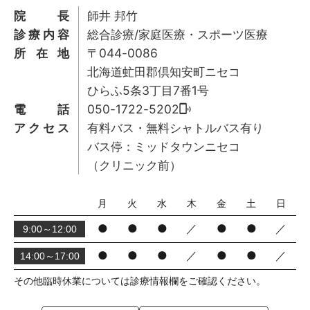
院長
師井 邦竹
診療内容
総合診療/家庭医療・スポーツ医療
所在地
〒044-0086
北海道虻田郡倶知安町ニセコ
ひらふ5条3丁目7番1号
電話
050-1722-5202
アクセス
有料バス・無料シャトルバス有り
バス停：ミッドタウンニセコ
（クリニック前）
月
火
水
木
金
土
日
●
●
●
／
●
●
／
9:00～12:00
●
●
●
／
●
●
／
14:00～17:00
その他臨時休業については診療情報欄をご確認ください。