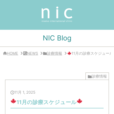
サ
イ
ド
バ
ー
・
ク
リ
NIC Blog
ニ
ッ
ク
概
HOME
NEWS
診療情報
11月の診療スケジュール
要
診療情報
11月 1, 2025
11月の診療スケジュール