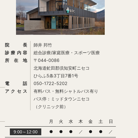
院長
師井 邦竹
診療内容
総合診療/家庭医療・スポーツ医療
所在地
〒044-0086
北海道虻田郡倶知安町ニセコ
ひらふ5条3丁目7番1号
電話
050-1722-5202
アクセス
有料バス・無料シャトルバス有り
バス停：ミッドタウンニセコ
（クリニック前）
月
火
水
木
金
土
日
●
●
●
／
●
●
／
9:00～12:00