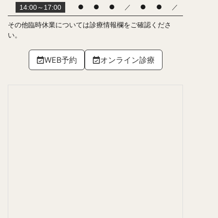
●
●
●
／
●
●
／
14:00～17:00
その他臨時休業については診療情報欄をご確認くださ
い。
WEB予約
オンライン診療