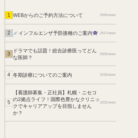
WEBからのご予約方法について
2945views
インフルエンザ予防接種のご案内
2917views
ドラマでも話題！総合診療医ってどん
2505views
な医師？
冬期診療についてのご案内
2418views
【看護師募集・正社員】札幌・ニセコ
の2拠点ライフ！国際色豊かなクリニッ
2202views
クでキャリアアップを目指しません
か？