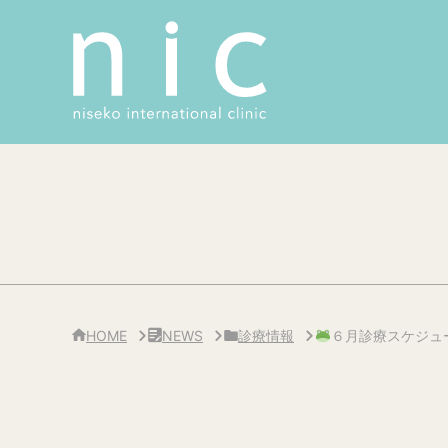
サ
イ
ド
バ
ー
・
ク
リ
ニ
ッ
ク
概
要
HOME
NEWS
診療情報
６月診療スケジュ