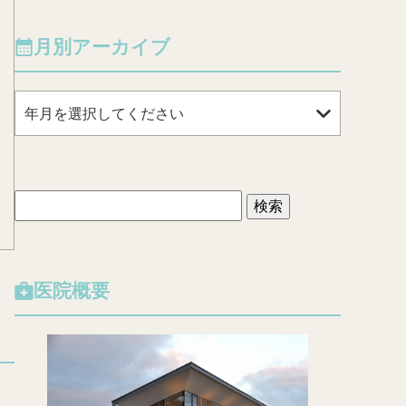
月別アーカイブ
年月を選択してください
検
索
:
医院概要