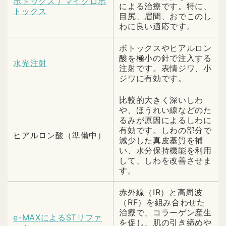
ボトックス / マイクロボ
による治療です。特に、
トックス
目尻、眉間、おでこのし
わに良い適応です。
ボトックスやヒアルロン
酸を極小の針で注入する
水光注射
注射です。表情ジワ、小
ジワに有効です。
比較的大きく深いしわ
や、ほうれい線などのた
るみが原因によるしわに
有効です。しわの部分で
ヒアルロン酸（準備中）
減少した真皮基質を補
い、水分保持機能を利用
して、しわを改善させま
す。
赤外線（IR）と高周波
（RF）を組み合わせた
治療で、コラーゲン産生
e-MAXによるSTリファ
を促し、肌の引き締めや