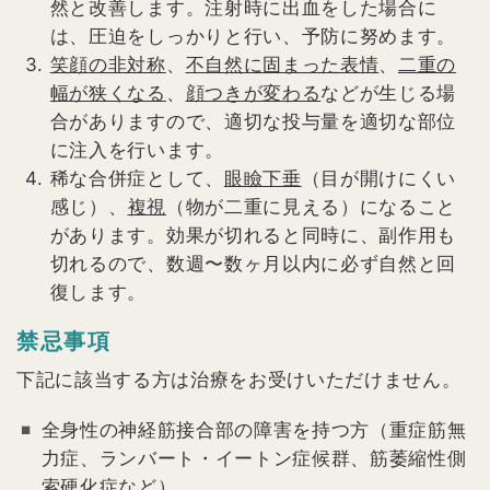
然と改善します。注射時に出血をした場合に
は、圧迫をしっかりと行い、予防に努めます。
笑顔の非対称
、
不自然に固まった表情
、
二重の
幅が狭くなる
、
顔つきが変わる
などが生じる場
合がありますので、適切な投与量を適切な部位
に注入を行います。
稀な合併症として、
眼瞼下垂
（目が開けにくい
感じ）、
複視
（物が二重に見える）になること
があります。効果が切れると同時に、副作用も
切れるので、数週〜数ヶ月以内に必ず自然と回
復します。
禁忌事項
下記に該当する方は治療をお受けいただけません。
全身性の神経筋接合部の障害を持つ方（重症筋無
力症、ランバート・イートン症候群、筋萎縮性側
索硬化症など）